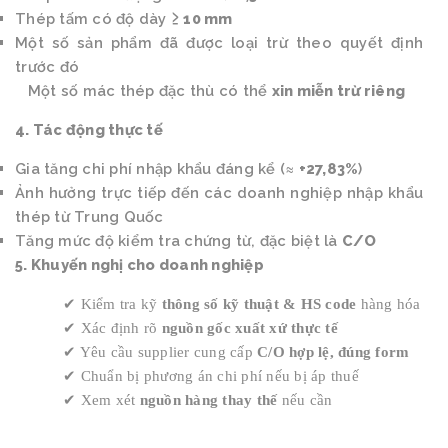
Thép tấm có độ dày
≥ 10 mm
Một số sản phẩm đã được loại trừ theo quyết định
trước đó
Một số mác thép đặc thù có thể
xin miễn trừ riêng
4. Tác động thực tế
Gia tăng chi phí nhập khẩu đáng kể (≈
+27,83%
)
Ảnh hưởng trực tiếp đến các doanh nghiệp nhập khẩu
thép từ Trung Quốc
Tăng mức độ kiểm tra chứng từ, đặc biệt là
C/O
5. Khuyến nghị cho doanh nghiệp
✔
Kiểm tra kỹ
thông số kỹ thuật & HS code
hàng hóa
✔
Xác định rõ
nguồn gốc xuất xứ thực tế
✔
Yêu cầu supplier cung cấp
C/O hợp lệ, đúng form
✔
Chuẩn bị phương án chi phí nếu bị áp thuế
✔
Xem xét
nguồn hàng thay thế
nếu cần