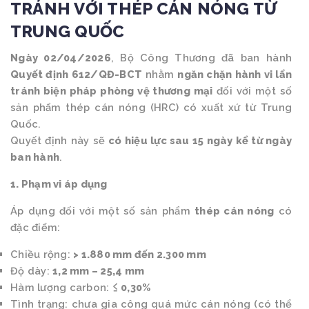
TRÁNH VỚI THÉP CÁN NÓNG TỪ
TRUNG QUỐC
Ngày 02/04/2026
, Bộ Công Thương đã ban hành
Quyết định 612/QĐ-BCT
nhằm
ngăn chặn hành vi lẩn
tránh biện pháp phòng vệ thương mại
đối với một số
sản phẩm thép cán nóng (HRC) có xuất xứ từ Trung
Quốc.
Quyết định này sẽ
có hiệu lực sau 15 ngày kể từ ngày
ban hành
.
1. Phạm vi áp dụng
Áp dụng đối với một số sản phẩm
thép cán nóng
có
đặc điểm:
Chiều rộng:
> 1.880 mm đến 2.300 mm
Độ dày:
1,2 mm – 25,4 mm
Hàm lượng carbon:
≤ 0,30%
Tình trạng: chưa gia công quá mức cán nóng (có thể