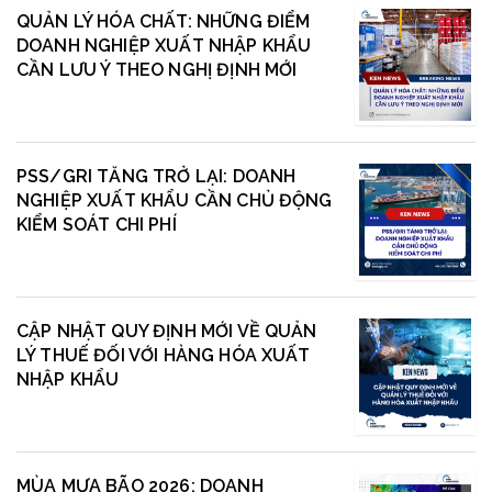
QUẢN LÝ HÓA CHẤT: NHỮNG ĐIỂM
DOANH NGHIỆP XUẤT NHẬP KHẨU
CẦN LƯU Ý THEO NGHỊ ĐỊNH MỚI
PSS/GRI TĂNG TRỞ LẠI: DOANH
NGHIỆP XUẤT KHẨU CẦN CHỦ ĐỘNG
KIỂM SOÁT CHI PHÍ
CẬP NHẬT QUY ĐỊNH MỚI VỀ QUẢN
LÝ THUẾ ĐỐI VỚI HÀNG HÓA XUẤT
NHẬP KHẨU
MÙA MƯA BÃO 2026: DOANH