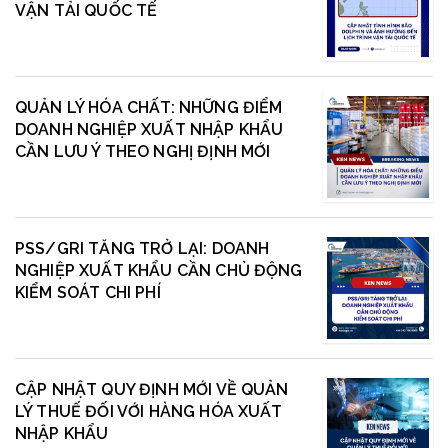
VẬN TẢI QUỐC TẾ
QUẢN LÝ HÓA CHẤT: NHỮNG ĐIỂM
DOANH NGHIỆP XUẤT NHẬP KHẨU
CẦN LƯU Ý THEO NGHỊ ĐỊNH MỚI
PSS/GRI TĂNG TRỞ LẠI: DOANH
NGHIỆP XUẤT KHẨU CẦN CHỦ ĐỘNG
KIỂM SOÁT CHI PHÍ
CẬP NHẬT QUY ĐỊNH MỚI VỀ QUẢN
LÝ THUẾ ĐỐI VỚI HÀNG HÓA XUẤT
NHẬP KHẨU