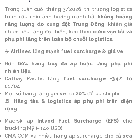
Trong tuần cuối tháng 3/2026, thị trường logistics
toàn cầu chịu ảnh hưởng mạnh bởi
khủng hoảng
năng lượng do xung đột Trung Đông
, khiến giá
nhiên liệu tăng đột biến, kéo theo
cước vận tải và
phụ phí tăng trên toàn bộ chuỗi logistics
.
Airlines tăng mạnh fuel surcharge & giá vé
✈️
Hơn
60% hãng bay đã áp hoặc tăng phụ phí
nhiên liệu
Cathay Pacific tăng
fuel surcharge +34%
từ
01/04
Một số hãng tăng giá vé tới
20%
để bù chi phí
Hãng tàu & logistics áp phụ phí trên diện
🚢
rộng
Maersk áp
Inland Fuel Surcharge (EFS)
cho
trucking Mỹ (~140 USD)
CMA CGM và nhiều hãng áp surcharge cho cả
sea