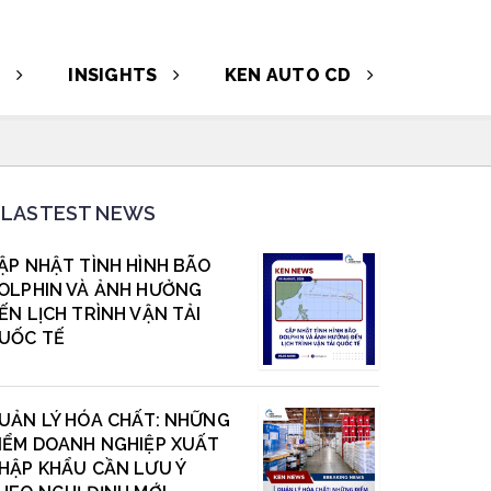
T
INSIGHTS
KEN AUTO CD
LASTEST NEWS
ẬP NHẬT TÌNH HÌNH BÃO
OLPHIN VÀ ẢNH HƯỞNG
ẾN LỊCH TRÌNH VẬN TẢI
UỐC TẾ
UẢN LÝ HÓA CHẤT: NHỮNG
IỂM DOANH NGHIỆP XUẤT
HẬP KHẨU CẦN LƯU Ý