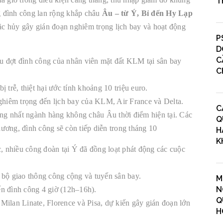
T
ng đình công lan rộng khắp châu
Âu – từ Ý, Bỉ đến Hy Lạp
c hủy gây gián đoạn nghiêm trọng lịch bay và hoạt động
P
D
C
đợt đình công của nhân viên mặt đất KLM tại sân bay
C
 trễ, thiệt hại ước tính khoảng 10 triệu euro.
nghiêm trọng đến lịch bay của KLM, Air France và Delta.
C
g nhất ngành hàng không châu Âu thời điểm hiện tại. Các
Q
ương, đình công sẽ còn tiếp diễn trong tháng 10
H
K
c, nhiều công đoàn tại Ý đã đồng loạt phát động các cuộc
 bộ giao thông công cộng và tuyến sân bay.
M
N
n đình công 4 giờ (12h–16h).
Q
y Milan Linate, Florence và Pisa, dự kiến gây gián đoạn lớn
H