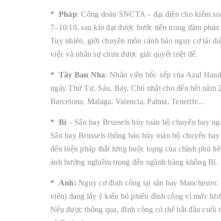
* Pháp
: Công đoàn SNCTA – đại diện cho kiểm soá
7–10/10, sau khi đạt được bước tiến trong đàm phá
Tuy nhiên, giới chuyên môn cảnh báo nguy cơ tái di
việc và nhân sự chưa được giải quyết triệt để.
* Tây Ban Nha
: Nhân viên bốc xếp của Azul Hand
ngày Thứ Tư, Sáu, Bảy, Chủ nhật cho đến hết năm 2
Barcelona, Malaga, Valencia, Palma, Tenerife...
* Bỉ
– Sân bay Brussels hủy toàn bộ chuyến bay ng
Sân bay Brussels thông báo hủy toàn bộ chuyến bay
đến biện pháp thắt lưng buộc bụng của chính phủ liê
ảnh hưởng nghiêm trọng đến ngành hàng không Bỉ.
* Anh:
Nguy cơ đình công tại sân bay Manchester. 
viên) đang lấy ý kiến bỏ phiếu đình công vì mức lươ
Nếu được thông qua, đình công có thể bắt đầu cuối