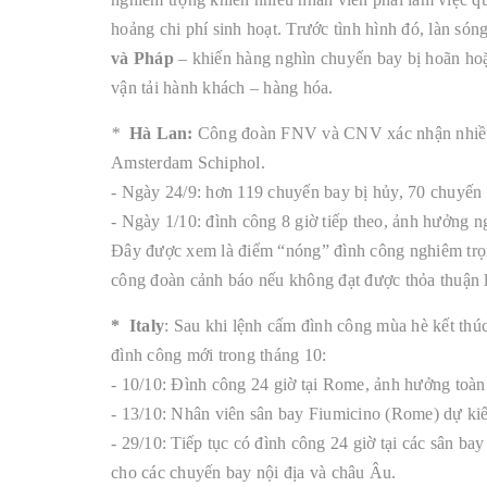
hoảng chi phí sinh hoạt. Trước tình hình đó, làn só
và Pháp
– khiến hàng nghìn chuyến bay bị hoãn hoặ
vận tải hành khách – hàng hóa.
*
Hà Lan:
Công đoàn FNV và CNV xác nhận nhiều 
Amsterdam Schiphol.
- Ngày 24/9: hơn 119 chuyến bay bị hủy, 70 chuyến bị
- Ngày 1/10: đình công 8 giờ tiếp theo, ảnh hưởng 
Đây được xem là điểm “nóng” đình công nghiêm trọn
công đoàn cảnh báo nếu không đạt được thỏa thuận l
* Italy
: Sau khi lệnh cấm đình công mùa hè kết thú
đình công mới trong tháng 10:
- 10/10: Đình công 24 giờ tại Rome, ảnh hưởng toàn
- 13/10: Nhân viên sân bay Fiumicino (Rome) dự kiế
- 29/10: Tiếp tục có đình công 24 giờ tại các sân ba
cho các chuyến bay nội địa và châu Âu.