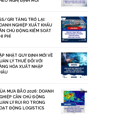
HEO NGHỊ ĐỊNH MỚI
SS/GRI TĂNG TRỞ LẠI:
OANH NGHIỆP XUẤT KHẨU
ẦN CHỦ ĐỘNG KIỂM SOÁT
HI PHÍ
ẬP NHẬT QUY ĐỊNH MỚI VỀ
UẢN LÝ THUẾ ĐỐI VỚI
ÀNG HÓA XUẤT NHẬP
HẨU
ÙA MƯA BÃO 2026: DOANH
GHIỆP CẦN CHỦ ĐỘNG
UẢN LÝ RỦI RO TRONG
OẠT ĐỘNG LOGISTICS