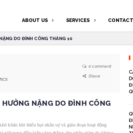
ABOUT US
SERVICES
CONTAC
NẶNG DO ĐÌNH CÔNG THÁNG 10
0 comment
C
Share
D
TICS
Đ
Q
 HƯỞNG NẶNG DO ĐÌNH CÔNG
Q
Đ
hó khăn khi thiếu hụt nhân sự và gián đoạn hoạt động
N
uá giờ trong điều kiện căng thẳng, thu nhập giảm do khủng