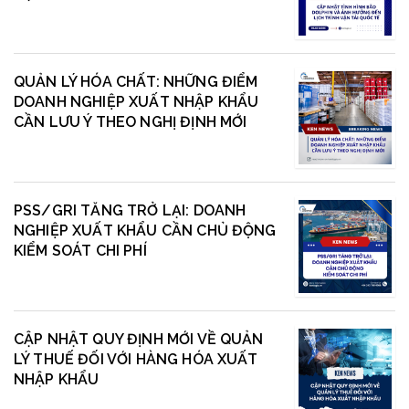
QUẢN LÝ HÓA CHẤT: NHỮNG ĐIỂM
DOANH NGHIỆP XUẤT NHẬP KHẨU
CẦN LƯU Ý THEO NGHỊ ĐỊNH MỚI
PSS/GRI TĂNG TRỞ LẠI: DOANH
NGHIỆP XUẤT KHẨU CẦN CHỦ ĐỘNG
KIỂM SOÁT CHI PHÍ
CẬP NHẬT QUY ĐỊNH MỚI VỀ QUẢN
LÝ THUẾ ĐỐI VỚI HÀNG HÓA XUẤT
NHẬP KHẨU