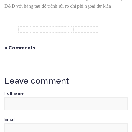
D&D với hãng tàu để tránh rủi ro chi phí ngoài dự kiến.
Tags :
export
kenlogistics
logistics
0 Comments
Leave comment
Fullname
Email