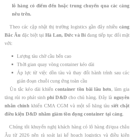
lô hàng có điểm đến hoặc trung chuyển qua các cảng
nêu trên.
Theo các cập nhật thị trường logistics gần đây nhiều
cảng
Bắc Âu
đặc biệt tại
Hà Lan, Đức và Bỉ
đang tiếp tục đối mặt
với:
Lượng tàu chờ cầu bến cao
Thời gian quay vòng container kéo dài
Áp lực từ việc dồn tàu và thay đổi hành trình sau các
gián đoạn chuỗi cung ứng toàn cầu
Ùn tắc kéo dài khiến
container tồn bãi lâu hơn
, làm gia
tăng rủi ro phát sinh
phí D&D
cho chủ hàng. Đây là
nguyên
nhân chính
khiến CMA CGM và một số hãng tàu
siết chặt
điều kiện D&D nhằm giảm tồn đọng container tại cảng
.
Chúng tôi khuyến nghị khách hàng có lô hàng đi/qua châu
Âu từ 2026 nên rà soát lại kế hoạch logistics và điều kiện