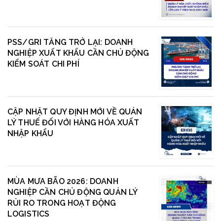
PSS/GRI TĂNG TRỞ LẠI: DOANH
NGHIỆP XUẤT KHẨU CẦN CHỦ ĐỘNG
KIỂM SOÁT CHI PHÍ
CẬP NHẬT QUY ĐỊNH MỚI VỀ QUẢN
LÝ THUẾ ĐỐI VỚI HÀNG HÓA XUẤT
NHẬP KHẨU
MÙA MƯA BÃO 2026: DOANH
NGHIỆP CẦN CHỦ ĐỘNG QUẢN LÝ
RỦI RO TRONG HOẠT ĐỘNG
LOGISTICS